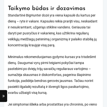
Taikymo būdas ir dozavimas
Standartinė BigHunter dozė yra viena kapsulė du kartus per
dieną – ryte ir vakare. Kapsules reikia prarijti visu, neskaidant
ir nesukramtant, užgeriąs stikline vandens. Geriausia tai
daryti per pusryčius ir vakarienę, kas užtikrina reguliarų
veikliųjų medžiagų patenimą į organizmą ir palaiko stabilią jų
koncentraciją kraujyje visą parą.
Minimalus rekomenduojamas gydymo kursas yra trisdešimt
dienų. Daugumai vyrų pirmi teigiami pokyčiai tampa
pastebimi po dviejų trijų savaičių reguliaraus vartojimo –
sumažėja skausmas ir diskomfortas, pagerina šlapinimo
funkcija, padidėja bendras gerovės jausmas. Tačiau norint
pasiekti ilgalaikį rezultatą ir išvengti ligos pasikartojimo,
svarbu užbaigti visą kursą.
Jei simptomai išlieka arba prostatitas yra chroninis, po vieno