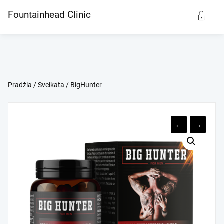
Skip
Fountainhead Clinic
to
content
Pradžia
/
Sveikata
/ BigHunter
←
→