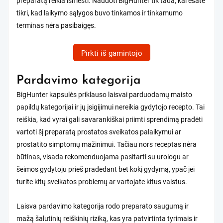
preparatą reikia išmesti. Naudoti BigHunter tik tada, kai esate
tikri, kad laikymo sąlygos buvo tinkamos ir tinkamumo
terminas nėra pasibaigęs.
Pirkti iš gamintojo
Pardavimo kategorija
BigHunter kapsulės priklauso laisvai parduodamų maisto
papildų kategorijai ir jų įsigijimui nereikia gydytojo recepto. Tai
reiškia, kad vyrai gali savarankiškai priimti sprendimą pradėti
vartoti šį preparatą prostatos sveikatos palaikymui ar
prostatito simptomų mažinimui. Tačiau nors receptas nėra
būtinas, visada rekomenduojama pasitarti su urologu ar
šeimos gydytoju prieš pradedant bet kokį gydymą, ypač jei
turite kitų sveikatos problemų ar vartojate kitus vaistus.
Laisva pardavimo kategorija rodo preparato saugumą ir
mažą šalutinių reiškinių riziką, kas yra patvirtinta tyrimais ir