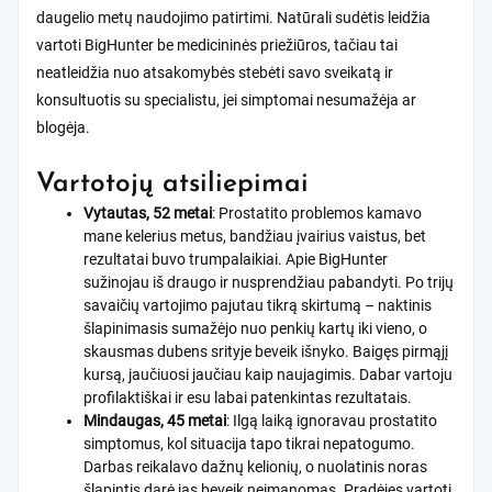
daugelio metų naudojimo patirtimi. Natūrali sudėtis leidžia
vartoti BigHunter be medicininės priežiūros, tačiau tai
neatleidžia nuo atsakomybės stebėti savo sveikatą ir
konsultuotis su specialistu, jei simptomai nesumažėja ar
blogėja.
Vartotojų atsiliepimai
Vytautas, 52 metai
: Prostatito problemos kamavo
mane kelerius metus, bandžiau įvairius vaistus, bet
rezultatai buvo trumpalaikiai. Apie BigHunter
sužinojau iš draugo ir nusprendžiau pabandyti. Po trijų
savaičių vartojimo pajutau tikrą skirtumą – naktinis
šlapinimasis sumažėjo nuo penkių kartų iki vieno, o
skausmas dubens srityje beveik išnyko. Baigęs pirmąjį
kursą, jaučiuosi jaučiau kaip naujagimis. Dabar vartoju
profilaktiškai ir esu labai patenkintas rezultatais.
Mindaugas, 45 metai
: Ilgą laiką ignoravau prostatito
simptomus, kol situacija tapo tikrai nepatogumo.
Darbas reikalavo dažnų kelionių, o nuolatinis noras
šlapintis darė jas beveik neįmanomas. Pradėjęs vartoti