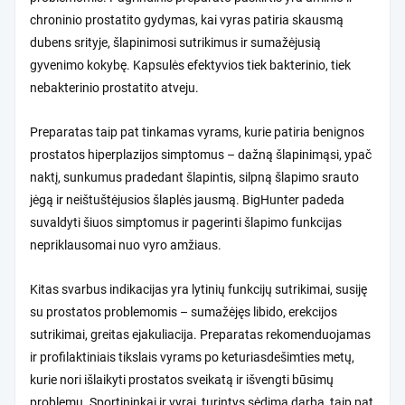
chroninio prostatito gydymas, kai vyras patiria skausmą
dubens srityje, šlapinimosi sutrikimus ir sumažėjusią
gyvenimo kokybę. Kapsulės efektyvios tiek bakterinio, tiek
nebakterinio prostatito atveju.
Preparatas taip pat tinkamas vyrams, kurie patiria benignos
prostatos hiperplazijos simptomus – dažną šlapinimąsi, ypač
naktį, sunkumus pradedant šlapintis, silpną šlapimo srauto
jėgą ir neištuštėjusios šlaplės jausmą. BigHunter padeda
suvaldyti šiuos simptomus ir pagerinti šlapimo funkcijas
nepriklausomai nuo vyro amžiaus.
Kitas svarbus indikacijas yra lytinių funkcijų sutrikimai, susiję
su prostatos problemomis – sumažėjęs libido, erekcijos
sutrikimai, greitas ejakuliacija. Preparatas rekomenduojamas
ir profilaktiniais tikslais vyrams po keturiasdešimties metų,
kurie nori išlaikyti prostatos sveikatą ir išvengti būsimų
problemų. Sportininkai ir vyrai, turintys sėdimą darbą, taip pat