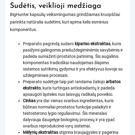
Sudėtis, veiklioji medžiaga
BigHunter kapsulių veiksmingumas grindžiamas kruopščiai
parinkta natūralia sudėtimi, kuri apima kelis esminius
komponentus.
Preparato pagrindą sudaro
kipariso ekstraktas
, kuris
pasižymi galingomis priešuždegiminėmis savybėmis ir
padeda sumažinti prostatos patinimą. Šis augalinis
komponentas tradiciškai naudojamas šlapimo
sistemos sutrikimų gydymui ir yra efektyvus kovoje su
uždegiminiais procesais.
Preparato sudėtyje taip pat randama žaliojo
arbatos
ekstrakto
, kuris turtingas antioksidantų ir padeda
apsaugoti ląsteles nuo laisvųjų radikalų poveikio.
Cinkas
yra dar vienas svarbus ingredientas, kuris
būtinas normaliai prostatos funkcijai palaikyti ir
testosterono lygio reguliavimui. Šis mineralas
dalyvauja daugelyje biologinių procesų ir yra ypač
svarbus reprodukcinei vyrų sistemai.
Mėlynių ekstraktas
stiprina kraujagysles ir pagerina