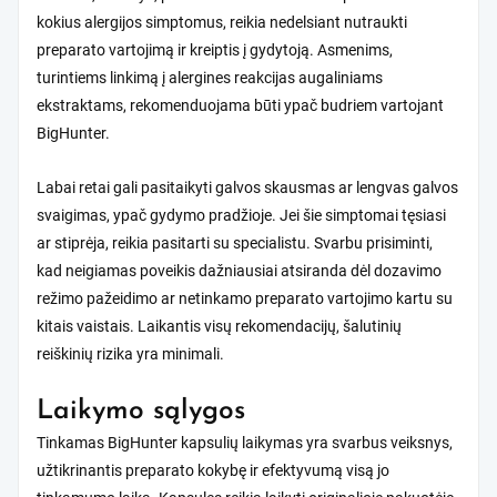
kokius alergijos simptomus, reikia nedelsiant nutraukti
preparato vartojimą ir kreiptis į gydytoją. Asmenims,
turintiems linkimą į alergines reakcijas augaliniams
ekstraktams, rekomenduojama būti ypač budriem vartojant
BigHunter.
Labai retai gali pasitaikyti galvos skausmas ar lengvas galvos
svaigimas, ypač gydymo pradžioje. Jei šie simptomai tęsiasi
ar stiprėja, reikia pasitarti su specialistu. Svarbu prisiminti,
kad neigiamas poveikis dažniausiai atsiranda dėl dozavimo
režimo pažeidimo ar netinkamo preparato vartojimo kartu su
kitais vaistais. Laikantis visų rekomendacijų, šalutinių
reiškinių rizika yra minimali.
Laikymo sąlygos
Tinkamas BigHunter kapsulių laikymas yra svarbus veiksnys,
užtikrinantis preparato kokybę ir efektyvumą visą jo