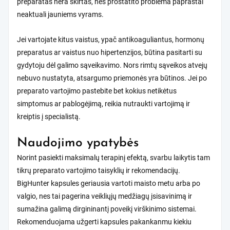
preparatas nėra skirtas, nes prostatito problema paprastai
neaktuali jauniems vyrams.
Jei vartojate kitus vaistus, ypač antikoaguliantus, hormonų
preparatus ar vaistus nuo hipertenzijos, būtina pasitarti su
gydytoju dėl galimo sąveikavimo. Nors rimtų sąveikos atvejų
nebuvo nustatyta, atsargumo priemonės yra būtinos. Jei po
preparato vartojimo pastebite bet kokius netikėtus
simptomus ar pablogėjimą, reikia nutraukti vartojimą ir
kreiptis į specialistą.
Naudojimo ypatybės
Norint pasiekti maksimalų terapinį efektą, svarbu laikytis tam
tikrų preparato vartojimo taisyklių ir rekomendacijų.
BigHunter kapsules geriausia vartoti maisto metu arba po
valgio, nes tai pagerina veikliųjų medžiagų įsisavinimą ir
sumažina galimą dirgininantį poveikį virškinimo sistemai.
Rekomenduojama užgerti kapsules pakankanmu kiekiu