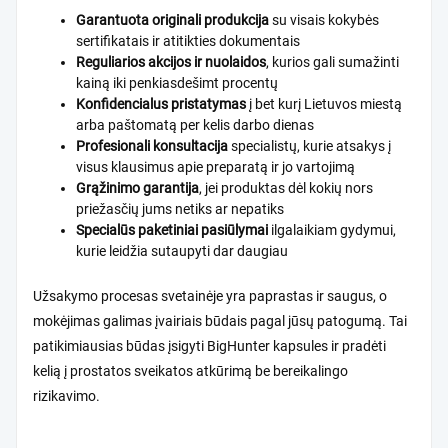
Garantuota originali produkcija
su visais kokybės
sertifikatais ir atitikties dokumentais
Reguliarios akcijos ir nuolaidos
, kurios gali sumažinti
kainą iki penkiasdešimt procentų
Konfidencialus pristatymas
į bet kurį Lietuvos miestą
arba paštomatą per kelis darbo dienas
Profesionali konsultacija
specialistų, kurie atsakys į
visus klausimus apie preparatą ir jo vartojimą
Grąžinimo garantija
, jei produktas dėl kokių nors
priežasčių jums netiks ar nepatiks
Specialūs paketiniai pasiūlymai
ilgalaikiam gydymui,
kurie leidžia sutaupyti dar daugiau
Užsakymo procesas svetainėje yra paprastas ir saugus, o
mokėjimas galimas įvairiais būdais pagal jūsų patogumą. Tai
patikimiausias būdas įsigyti BigHunter kapsules ir pradėti
kelią į prostatos sveikatos atkūrimą be bereikalingo
rizikavimo.