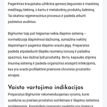
Pagerintas kraujotaka užtikrina geresnį deguonies ir maistinių
medžiagų tiekimą, o kartu ir metabolinių produktų šalinimą.
Tai skatina regeneracinius procesus ir padeda atkurti
pažeistus audinius.
BigHunter taip pat teigiamai veikia šlapimo sistemą –
normalizuoja šlapinimosi dažnumą, sumažina naktinį
šlapinimąsi ir pagerina šlapimo srauto jėgą. Preparatas
padeda atpalaiduoti šlaplės raumenų tonusą ir pašalina
spazmus, kas dažnai lydi prostatitą. Be to, kapsulės stiprina
imuninę sistemą ir padeda organizmui atsispirti infekcijoms,
kas yra svarbi profilaktinė priemonė chroninio prostatito
atvejais.
Vaisto vartojimo indikacijos
Preparatas BigHunter rekomenduojamas vyrams, kurie
susiduria su įvairiais prostatos sutrikimais ir šlapimo sistemos
problemomis. Pagrindinis preparato paskirtis yra ūminio ir