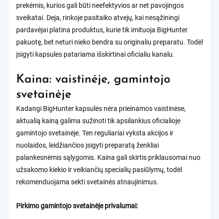
prekėmis, kurios gali būti neefektyvios ar net pavojingos
sveikatai. Deja, rinkoje pasitaiko atvejų, kai nesąžiningi
pardavėjai platina produktus, kurie tik imituoja BigHunter
pakuotę, bet neturi nieko bendra su originaliu preparatu. Todėl
įsigyti kapsules patariama išskirtinai oficialiu kanalu.
Kaina: vaistinėje, gamintojo
svetainėje
Kadangi BigHunter kapsulės nėra prieinamos vaistinėse,
aktualią kainą galima sužinoti tik apsilankius oficialioje
gamintojo svetainėje. Ten reguliariai vyksta akcijos ir
nuolaidos, leidžiančios įsigyti preparatą ženkliai
palankesnėmis sąlygomis. Kaina gali skirtis priklausomai nuo
užsakomo kiekio ir veikiančių specialių pasiūlymų, todėl
rekomenduojama sekti svetainės atnaujinimus.
Pirkimo gamintojo svetainėje privalumai: