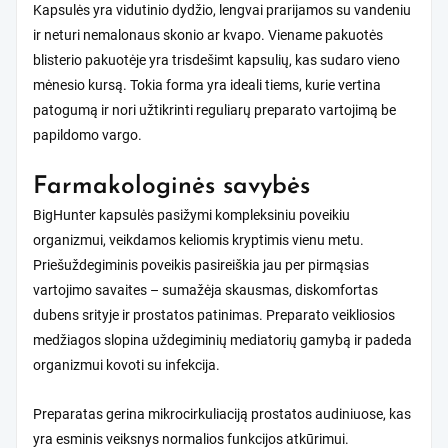
Kapsulės yra vidutinio dydžio, lengvai prarijamos su vandeniu
ir neturi nemalonaus skonio ar kvapo. Viename pakuotės
blisterio pakuotėje yra trisdešimt kapsulių, kas sudaro vieno
mėnesio kursą. Tokia forma yra ideali tiems, kurie vertina
patogumą ir nori užtikrinti reguliarų preparato vartojimą be
papildomo vargo.
Farmakologinės savybės
BigHunter kapsulės pasižymi kompleksiniu poveikiu
organizmui, veikdamos keliomis kryptimis vienu metu.
Priešuždegiminis poveikis pasireiškia jau per pirmąsias
vartojimo savaites – sumažėja skausmas, diskomfortas
dubens srityje ir prostatos patinimas. Preparato veikliosios
medžiagos slopina uždegiminių mediatorių gamybą ir padeda
organizmui kovoti su infekcija.
Preparatas gerina mikrocirkuliaciją prostatos audiniuose, kas
yra esminis veiksnys normalios funkcijos atkūrimui.