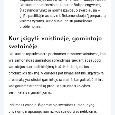
BigHunter po mėnesio pajutau didžiulį palengvėjimą.
Šlapinimosi funkcija normalizavosi, o svarbiausia –
grįžo pasitikėjimas savimi. Rekomenduoju šį preparatą
visiems vyrams, kurie susiduria su panašiomis
problemomis.
Kur įsigyti: vaistinėje, gamintojo
svetainėje
BigHunter kapsulės nėra prieinamos įprastose vaistinėse, kas
yra sąmoningas gamintojo sprendimas siekiant apsaugoti
vartotojus nuo padirbinėjimų ir užtikrinti originalios
produkcijos tiekimą. Vienintelis patikimas šaltinis įsigyti tikrą
preparatą yra oficiali gamintojo svetainė, kur galite būti tikri,
kad gaunate autentišką produktą su visais kokybės
sertifikatais ir garantijomis.
Pirkimas tiesiogiai iš gamintojo svetainės turi daugybę
privalumų ir apsaugo nuo rizikos susidurti su netikromis