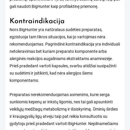
gali naudoti BigHunter kaip profilaktinę priemonę.
Kontraindikacija
Nors BigHunter yra natūralaus sudėties preparatas,
egzistuoja tam tikros situacijos, kai jo vartojimas nėra
rekomenduojamas. Pagrindinė kontraindikacija yra individuali
netoleravimas bet kuriam preparato komponente arba
alerginės reakcijos augaliniams ekstraktams anamnezėje.
Prieš pradedant vartoti kapsules, svarbu atidžiai susipažinti
su sudėtimi ir įsitikinti, kad nėra alergijos šiems
komponentams.
Preparatas nerekomenduojamas asmenims, kurie serga
sunkiomis kepenų ar inkstų ligomis, nes tai gali apsunkinti
veikliųjų medžiagų metabolizmą ir išsiskyrimą. Ūminių širdies
ir kraujagyslių ligų atveju taip pat reikia konsultuotis su
gydytoju prieš pradedant vartoti BigHunter. Nepilnamečiams