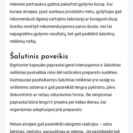
mėnesio pertraukos galima pakartoti gydymo kursą. Kai
kuriais atvejais, ypač sunkaus prostatito metu, gydytojas gali
rekomenduoti ilgesnį vartojimo laikotarpį ar koreguoti dozę.
Svarbu neviršyti rekomenduojamos paros dozės, nes tai
nepagreitins gydymo rezultatų, bet gali padidinti šalutinių
reiškinių riziką.
Šalutinis poveikis
BigHunter kapsulės paprastai gerai toleruojamos ir šalutiniai
reiškiniai pasireiškia retai dėl natūralios preparato sudėties.
Dažniausiai pasitaikantys šalutiniai reiškiniai yra susiję su
virškinimo sistema ir gali pasireikšti lengva pykinimo, pilvo
diskomforto ar rečiau viduriavimo forma. Šie simptomai
paprastai būna lengvi ir praeina per kelias dienas, kai
organizmas adaptuojasi prie preparato.
Retais atvejais gali pasireikšti alerginės reakcijos – odos
bėrimas, niežulys, paraudimas ar edema. Jei pastebėsite bet