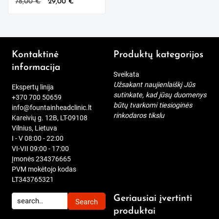
Original
Current
78,00
€
29,00
€
price
price
was:
is:
78,00 €.
29,00 €.
Kontaktinė
Produktų kategorijos
informacija
Sveikata
Užsakant naujienlaiškį Jūs
Ekspertų linija
sutinkate, kad jūsų duomenys
+370 700 50659
būtų tvarkomi tiesioginės
info@fountainheadclinic.lt
rinkodaros tikslu
Kareivių g. 12B, LT-09108
Vilnius, Lietuva
I - V 08:00 - 22:00
VI-VII 09:00 - 17:00
Įmonės 234376665
PVM mokėtojo kodas
LT343765321
Geriausiai įvertinti
produktai