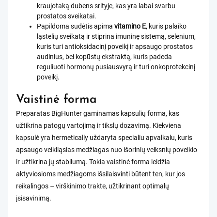
kraujotaką dubens srityje, kas yra labai svarbu
prostatos sveikatai.
Papildoma sudėtis apima
vitamino E
, kuris palaiko
ląstelių sveikatą ir stiprina imuninę sistemą, selenium,
kuris turi antioksidacinį poveikį ir apsaugo prostatos
audinius, bei kopūstų ekstraktą, kuris padeda
reguliuoti hormonų pusiausvyrą ir turi onkoprotekcinį
poveikį.
Vaistinė forma
Preparatas BigHunter gaminamas kapsulių forma, kas
užtikrina patogų vartojimą ir tikslų dozavimą. Kiekviena
kapsulė yra hermetically uždaryta specialiu apvalkalu, kuris
apsaugo veikliąsias medžiagas nuo išorinių veiksnių poveikio
ir užtikrina jų stabilumą. Tokia vaistinė forma leidžia
aktyviosioms medžiagoms išsilaisvinti būtent ten, kur jos
reikalingos – virškinimo trakte, užtikrinant optimalų
įsisavinimą.