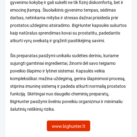
gyvenimo kokybę ir gali sukelti ne tik fizinį diskomfortą, bet ir
emocinę įtampą. Šiuolaikinis gyvenimo tempas, sėdimas
darbas, netinkama mityba ir stresas dažnai prisideda prie
prostatos uždegimo atsiradimo. BigHunter kapsulės sukurtos
kaip natūralus sprendimas kovai su prostatitu, padedantis
atkurti vyrų sveikatą ir grąžinti pasitikėjimą savimi.
Šis preparatas pasižymi unikaliu sudėties deriniu, kuriame
sujungti gamtiniai ingredientai, žinomi dėl savo teigiamo
poveikio šlapimo ir lytinei sistemai. Kapsulės veikia
kompleksiškai: mažina uždegimą, gerina šlapinimosi procesą,
stiprina imuninę sistemą ir padeda atkurti normalią prostatos
funkciją. Skirtingai nuo daugelio cheminių preparatų,
BigHunter pasižymi švelniu poveikiu organizmui ir minimaliu
šalutinių reiškinių rizika.
www.bighunter.lt