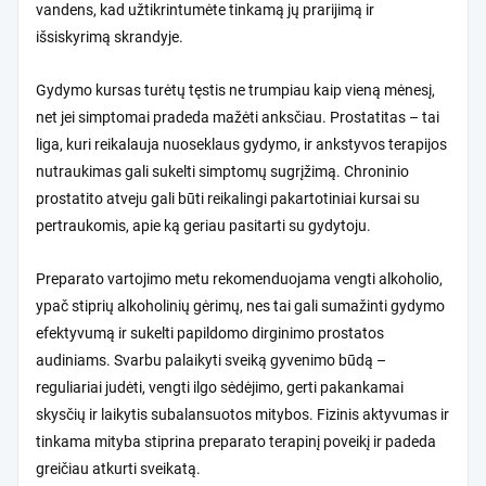
vandens, kad užtikrintumėte tinkamą jų prarijimą ir
išsiskyrimą skrandyje.
Gydymo kursas turėtų tęstis ne trumpiau kaip vieną mėnesį,
net jei simptomai pradeda mažėti anksčiau. Prostatitas – tai
liga, kuri reikalauja nuoseklaus gydymo, ir ankstyvos terapijos
nutraukimas gali sukelti simptomų sugrįžimą. Chroninio
prostatito atveju gali būti reikalingi pakartotiniai kursai su
pertraukomis, apie ką geriau pasitarti su gydytoju.
Preparato vartojimo metu rekomenduojama vengti alkoholio,
ypač stiprių alkoholinių gėrimų, nes tai gali sumažinti gydymo
efektyvumą ir sukelti papildomo dirginimo prostatos
audiniams. Svarbu palaikyti sveiką gyvenimo būdą –
reguliariai judėti, vengti ilgo sėdėjimo, gerti pakankamai
skysčių ir laikytis subalansuotos mitybos. Fizinis aktyvumas ir
tinkama mityba stiprina preparato terapinį poveikį ir padeda
greičiau atkurti sveikatą.