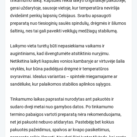
tinkamumo laiką. Kapsules reikia laikyti originalioje pakuotėje,
gerai uždarytoje, sausoje vietoje, kur temperatūra neviršija
dvidešimt penkių laipsnių Celsijaus. Svarbu apsaugoti
preparatą nuo tiesioginių saulės spindulių, drėgmės ir šilumos
šaltinių, nes tai gali paveikti veikliųjų medžiagų stabilumą.
Laikymo vieta turėtų būti nepasiekiama vaikams ir
augintiniams, kad išvengtumėte atsitiktinio nuryjimu.
Netikėtina laikyti kapsules vonios kambaryje ar virtuvėje šalia
viryklės, kur būna padidėjusi drėgmė ir temperatūros
svyravimai. Idealus variantas – spintelė miegamajame ar
sandėliuke, kur palaikomos stabilios aplinkos sąlygos.
Tinkamumo laikas paprastai nurodytas ant pakuotės ir
sudaro dveji metai nuo gamybos datos. Po tinkamumo
termino pabaigos vartoti preparatą nėra rekomenduojama,
net jei pakuotė nebuvo atidarytas. Pastebėję bet kokius
pakuotės pažeidimus, spalvos ar kvapo pasikeitimus,