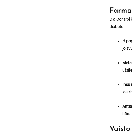
Farmak
Dia Control 
diabetu:
Hipog
jo s
Meta
užtik
Insul
svarb
Antio
būna 
Vaisto