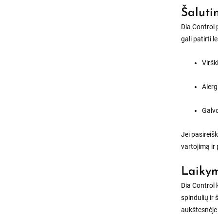
Šaluti
Dia Control 
gali patirti
Viršk
Alerg
Galvo
Jei pasireiš
vartojimą ir
Laikym
Dia Control 
spindulių i
aukštesnėje 