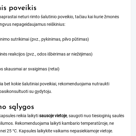
nis poveikis
paprastai neturi rimto šalutinio poveikio, tačiau kai kurie žmonės
 lengvus nepageidaujamus reiškinius:
inimo sutrikimai (pvz., pykinimas, pilvo pūtimas)
inės reakcijos (pvz., odos išbėrimas ar niežėjimas)
s skausmai ar svaigimas (retai)
kia bet kokie šalutiniai poveikiai, rekomenduojama nutraukti
 pasikonsultuoti su gydytoju.
o sąlygos
kapsules reikia laikyti
sausoje vietoje
, saugoti nuo tiesioginių saulės
r šilumos. Rekomenduojama laikyti kambario temperatūroje, ne
nei 25 °C. Kapsules laikykite vaikams nepasiekiamoje vietoje.