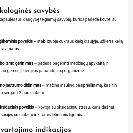
ologinės savybės
kapsulės turi daugybę teigiamų savybių, kurios padeda kovoti su
likeminis poveikis
– stabilizuoja cukraus kiekį kraujyje, užkerta kelią
vyravimams.
bolizmo gerinimas
– padeda pagerinti medžiagų apykaitą ir
rina geresnį energijos panaudojimą organizme.
ino jautrumo didinimas
– mažina insulino pasipriešinimą, kas itin
u sergant 2 tipo diabetu.
ksidacinis poveikis
– kovoja su oksidaciniu stresu, kuris dažnai
susijęs su diabetu ir kitomis lėtinėmis ligomis.
 vartojimo indikacijos