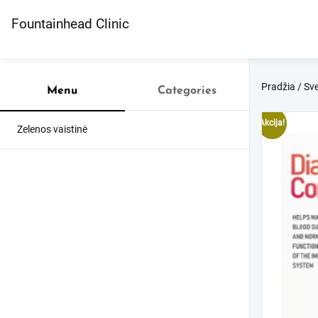
Skip
to
Fountainhead Clinic
content
Pradžia
/
Sve
Menu
Categories
Akcija!
Zelenos vaistinė