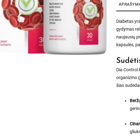
APRAŠYM
Diabetas yra 
gydymas reik
naujausių pr
kapsulės, pa
Sudėti
Dia Control 
organizmo ge
šias sudeda
Beržų
geri
Cina
gliuk