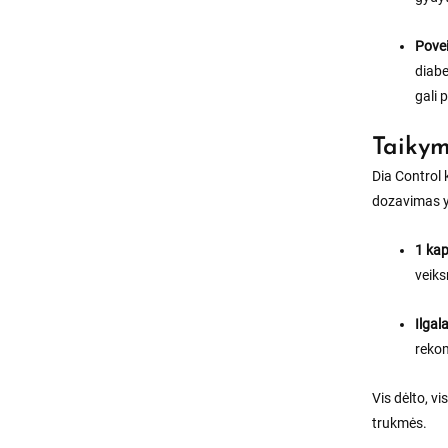
Povei
diabe
gali 
Taikym
Dia Control 
dozavimas y
1 kap
veik
Ilgal
reko
Vis dėlto, v
trukmės.