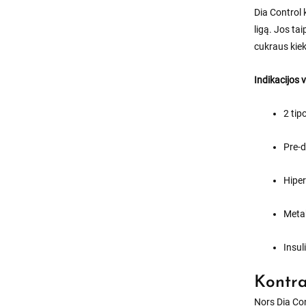
Dia Control 
ligą. Jos ta
cukraus kiekį
Indikacijos 
2 tip
Pre-d
Hiper
Meta
Insul
Kontra
Nors Dia Con