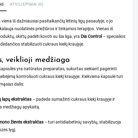
AS
ATSILIEPIMAI (0)
viena iš dažniausiai pasitaikančių lėtinių ligų pasaulyje, o jo
alauja nuolatinės priežiūros ir tinkamos terapijos. Vienas iš
oduktų, skirtų padėti kovoti su šia liga, yra
Dia Control
– specialios
dedančios stabilizuoti cukraus kiekį kraujyje.
s, veiklioji medžiaga
kapsulės yra natūralus preparatas, sukurtas siekiant pagerinti
bėjimą kontroliuoti cukraus kiekį kraujyje. Kiekviena kapsulė turi
mąsias dalis:
 lapų ekstraktas
– padeda sumažinti cukraus kiekį kraujyje ir
na medžiagų apykaitą.
mono žievės ekstraktas
– turi antidiabetinių savybių, stabilizuoja
ozės lygį.