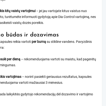
kis kitų vaistų vartojimui
– jei jau vartojate kitus vaistus nuo
to, turėtumėte informuoti gydytoją apie Dia Control vartojimą, nes
pasikeisti vaistų dozės poreikis.
o būdas ir dozavimas
kapsules reikia vartoti
per burną
su stikline vandens. Pavyzdinis
ra:
sulė per dieną
– rekomenduojama vartoti su maistu, kad pagerėtų
smingumas.
aikis vartojimas
– norint pasiekti geriausius rezultatus, kapsules
menduojama vartoti mažiausiai 3 mėnesius.
isada laikykitės gydytojo rekomendacijų dėl dozavimo ir vartojimo