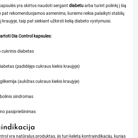
kapsulės yra skirtos naudoti sergant
diabetu
arba turint polinkį į šią
ip pat rekomenduojamos asmenims, kuriems reikia palaikyti stabilų
 kraujyje, taip pat siekiant užkirsti kelią diabeto vystymuisi.
vartoti Dia Control kapsules:
o cukrinis diabetas
iabetas (padidėjęs cukraus kiekis kraujyje)
glikemija (aukštas cukraus kiekis kraujyje)
bolinis sindromas
ino pasipriešinimas
indikacija
trol yra natūralus produktas, jis turi keletą kontraindikacijų, kurias