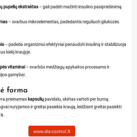
jų pupelių ekstraktas
– gali padėti mažinti insulino pasipriešinimą.
mas
– svarbus mikroelementas, padedantis reguliuoti gliukozės
is
– padeda organizmui efektyviai panaudoti insuliną ir stabilizuoja
us kiekį kraujyje.
pės vitaminai
– svarbūs medžiagų apykaitos procesams ir
ijos gamybai.
nė forma
 yra prieinamas
kapsulių
pavidalu, skirtas vartoti per burną.
gvai nuryjamos ir greitai pasiekia kraują, leidžiant greitai pasiekti
tą.
www.dia-control.lt