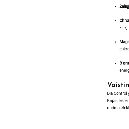
Žalių
Chro
kiekį.
Magn
cukra
B gru
energ
Vaisti
Dia Control
Kapsulės len
norimą efek