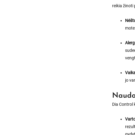
reikia žinoti
Nėštu
moter
Aler
suded
vengt
Vaika
jo va
Naudo
Dia Control 
Vart
rezul
gydyt