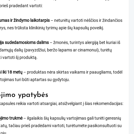
 prieš pradedant vartoti:
mas ir žindymo laikotarpis
– neturėtų vartoti nėščios ir žindančios
ys, nes trūksta klinikinių tyrimų apie šių kapsulių poveikį.
gija sudedamosioms dalims
– žmonės, turintys alergiją bet kuriai iš
amųjų dalių (pavyzdžiui, beržo lapams ar cinamonui), turėtų
i vartoti šį produktą.
i iki 18 metų
– produktas nėra skirtas vaikams ir paaugliams, todėl
rtojimas turi būti aptartas su gydytoju.
jimo ypatybės
kapsules reikia vartoti atsargiai, atsižvelgiant į šias rekomendacijas:
ojimo trukmė
– ilgalaikis šių kapsulių vartojimas gali turėti geresnių
tatų, tačiau prieš pradėdami vartoti, turėtumėte pasikonsultuoti su
oju.