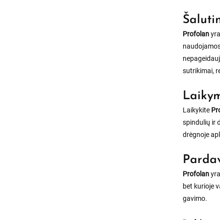
Šaluti
Profolan
yra
naudojamos t
nepageidauj
sutrikimai, 
Laikym
Laikykite
Pr
spindulių ir
drėgnoje apl
Pardav
Profolan
yra
bet kurioje 
gavimo.