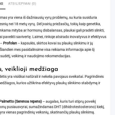
AS
ATSILIEPIMAI (0)
imas yra viena iš dažniausių vyrų problemų, su kuria susiduria
esnių nei 18 metų vyrų. Dėl įvairių priežasčių, tokių kaip genetika,
inkama mityba ar hormonų disbalansas, plaukai gali pradėti slinkti,
bai paveikti savivertę. Laimei, rinkoje atsirado inovatyvus ir efektyvus
 –
Profolan
– kapsulės, skirtos kovai su plaukų slinkimu ir jų
Šiandien mes pasidalinsime visa reikiama informacija apie šį
 sudėtį, veikimą ir naudojimo rekomendacijas.
s, veiklioji medžiaga
ėtis yra visiškai natūrali ir nekelia pavojaus sveikatai. Pagrindinės
medžiagos, kurios užtikrina efektyvų plaukų slinkimo stabdymą ir
:
Palmetto (Serenoa repens)
– augalas, kuris turi stiprų poveikį
onų pusiausvyrai, sumažindamas DHT (dihidrotestosterono) kiekį,
 yra vienas pagrindinių veiksnių, skatinančių plaukų slinkimą.