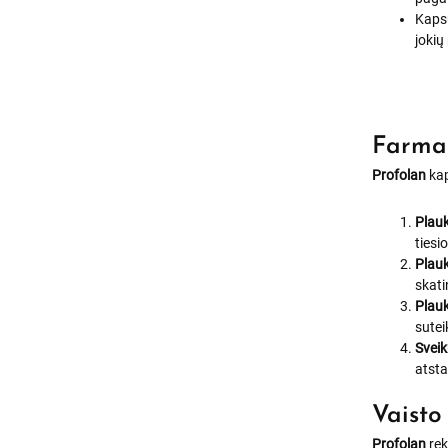
Kapsu
jokių
Farmak
Profolan
kap
Plau
tiesi
Plau
skati
Plau
sute
Sveik
atsta
Vaisto
Profolan
rek