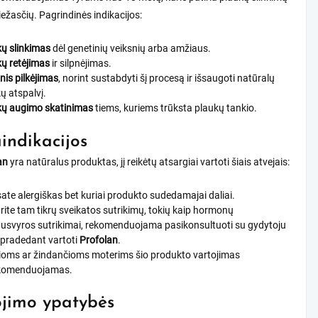
riežasčių. Pagrindinės indikacijos:
ų slinkimas
dėl genetinių veiksnių arba amžiaus.
ų retėjimas
ir silpnėjimas.
nis pilkėjimas
, norint sustabdyti šį procesą ir išsaugoti natūralų
ų atspalvį.
kų augimo skatinimas
tiems, kuriems trūksta plaukų tankio.
indikacijos
an
yra natūralus produktas, jį reikėtų atsargiai vartoti šiais atvejais:
sate alergiškas bet kuriai produkto sudedamajai daliai.
urite tam tikrų sveikatos sutrikimų, tokių kaip hormonų
usvyros sutrikimai, rekomenduojama pasikonsultuoti su gydytoju
 pradedant vartoti
Profolan
.
ioms ar žindančioms moterims šio produkto vartojimas
komenduojamas.
jimo ypatybės