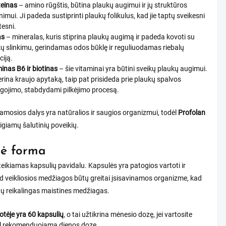
teinas
– amino rūgštis, būtina plaukų augimui ir jų struktūros
inimui. Ji padeda sustiprinti plaukų folikulus, kad jie taptų sveikesni
rtesni.
as
– mineralas, kuris stiprina plaukų augimą ir padeda kovoti su
ų slinkimu, gerindamas odos būklę ir reguliuodamas riebalų
ciją.
inas B6 ir biotinas
– šie vitaminai yra būtini sveikų plaukų augimui.
erina kraujo apytaką, taip pat prisideda prie plaukų spalvos
gojimo, stabdydami pilkėjimo procesą.
mosios dalys yra natūralios ir saugios organizmui, todėl
Profolan
igiamų šalutinių poveikių.
nė forma
eikiamas kapsulių pavidalu. Kapsulės yra patogios vartoti ir
ad veikliosios medžiagos būtų greitai įsisavinamos organizme, kad
tų reikalingas maistines medžiagas.
tėje yra 60 kapsulių
, o tai užtikrina mėnesio dozę, jei vartosite
l rekomenduojamą dienos dozę.