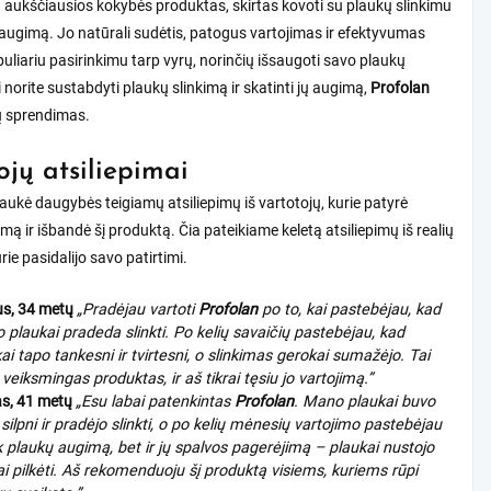
 aukščiausios kokybės produktas, skirtas kovoti su plaukų slinkimu
jų augimą. Jo natūrali sudėtis, patogus vartojimas ir efektyvumas
puliariu pasirinkimu tarp vyrų, norinčių išsaugoti savo plaukų
i norite sustabdyti plaukų slinkimą ir skatinti jų augimą,
Profolan
sų sprendimas.
ojų atsiliepimai
aukė daugybės teigiamų atsiliepimų iš vartotojų, kurie patyrė
imą ir išbandė šį produktą. Čia pateikiame keletą atsiliepimų iš realių
rie pasidalijo savo patirtimi.
us, 34 metų
„Pradėjau vartoti
Profolan
po to, kai pastebėjau, kad
plaukai pradeda slinkti. Po kelių savaičių pastebėjau, kad
ai tapo tankesni ir tvirtesni, o slinkimas gerokai sumažėjo. Tai
i veiksmingas produktas, ir aš tikrai tęsiu jo vartojimą.”
s, 41 metų
„Esu labai patenkintas
Profolan
. Mano plaukai buvo
 silpni ir pradėjo slinkti, o po kelių mėnesių vartojimo pastebėjau
k plaukų augimą, bet ir jų spalvos pagerėjimą – plaukai nustojo
ai pilkėti. Aš rekomenduoju šį produktą visiems, kuriems rūpi