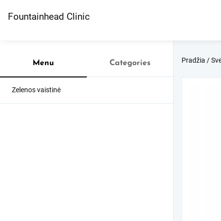
Skip
to
Fountainhead Clinic
content
Pradžia
/
Sve
Menu
Categories
Zelenos vaistinė