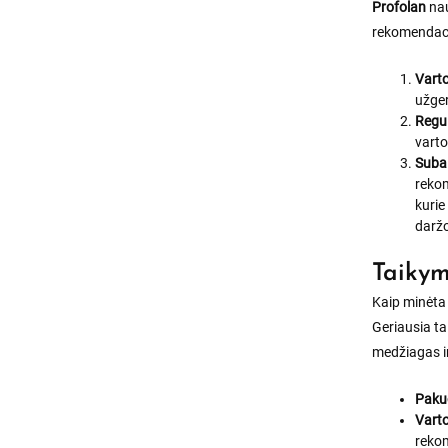
Profolan
nau
rekomendaci
Varto
užger
Regu
varto
Suba
rekom
kurie
darž
Taikym
Kaip minėta
Geriausia ta
medžiagas ir
Paku
Varto
reko