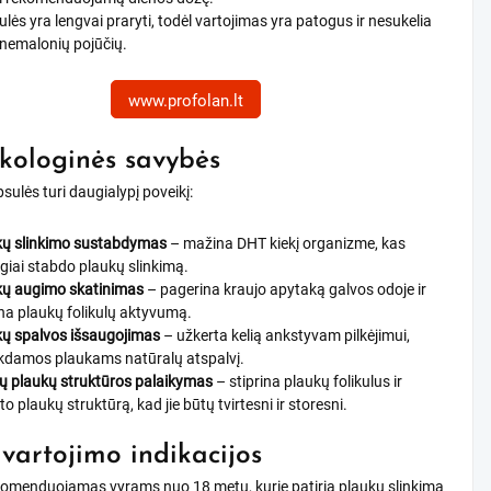
lės yra lengvai praryti, todėl vartojimas yra patogus ir nesukelia
 nemalonių pojūčių.
www.profolan.lt
ologinės savybės
sulės turi daugialypį poveikį:
kų slinkimo sustabdymas
– mažina DHT kiekį organizme, kas
ogiai stabdo plaukų slinkimą.
kų augimo skatinimas
– pagerina kraujo apytaką galvos odoje ir
na plaukų folikulų aktyvumą.
kų spalvos išsaugojimas
– užkerta kelią ankstyvam pilkėjimui,
ikdamos plaukams natūralų atspalvį.
ų plaukų struktūros palaikymas
– stiprina plaukų folikulus ir
to plaukų struktūrą, kad jie būtų tvirtesni ir storesni.
 vartojimo indikacijos
omenduojamas vyrams nuo 18 metų, kurie patiria plaukų slinkimą