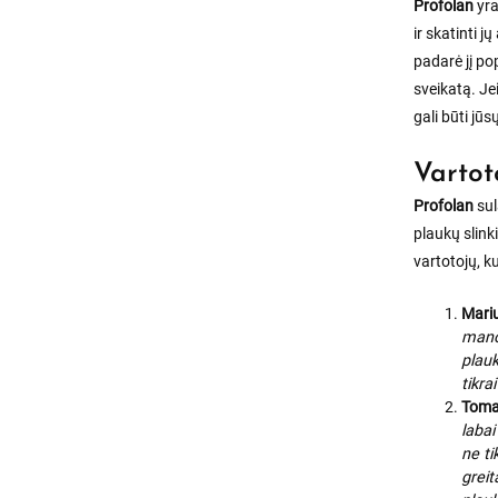
Profolan
yra
ir skatinti 
padarė jį po
sveikatą. Je
gali būti jū
Vartot
Profolan
sul
plaukų slink
vartotojų, ku
Mari
mano 
plauk
tikra
Toma
labai
ne ti
greit