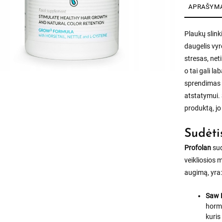
APRAŠYM
Plaukų slink
daugelis vyr
stresas, net
o tai gali la
sprendimas
atstatymui. 
produktą, jo
Sudėti
Profolan
sud
veikliosios 
augimą, yra
Saw 
horm
kuris