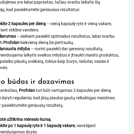
dojimas yra labai paprastas, tačiau svarbu laikytis šių
jų, kad pasiektumėte geriausius rezultatus:
kite 2 kapsules per dieną
– vieną kapsulę ryte ir vieną vakare,
iant stikline vandens.
liarumas
– siekiant pasiekti optimalius rezultatus, labai svarbu
ti
Profolan
kiekvieną dieną be pertraukų.
lansuota mityba
– norint pasiekti dar geresnių rezultatų,
enduojama laikytis sveikos mitybos ir įtraukti maisto produktus,
 palaiko plaukų sveikatą, tokius kaip žuvys, riešutai, vaisiai ir
ovės.
o būdas ir dozavimas
 anksčiau,
Profolan
turi būti vartojamas 2 kapsulės per dieną.
i daryti reguliariai, kad jūsų plaukai gautų reikalingas maistines
 pasiektumėte geriausių rezultatų.
otė užtikrina mėnesio kursą
.
kite po 1 kapsulę ryte ir 1 kapsulę vakare
, neviršijant
menduojamos dozės.