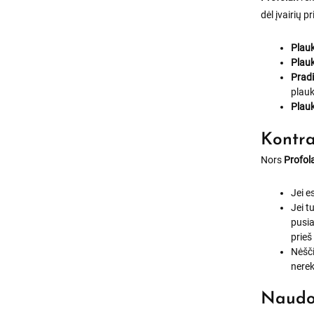
dėl įvairių p
Plauk
Plauk
Pradi
plauk
Plau
Kontra
Nors
Profol
Jei e
Jei t
pusia
prieš
Nėšč
nere
Naudo