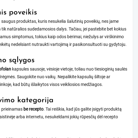
nis poveikis
 saugus produktas, kuris nesukelia šalutinių poveikių, nes jame
ik natūralios sudedamosios dalys. Tačiau, jei pastebite bet kokius
amus simptomus, tokius kaip odos bėrimai, niežulys ar virškinimo
reikėtų nedelsiant nutraukti vartojimą ir pasikonsultuoti su gydytoju.
o sąlygos
ofolan
kapsules sausoje, vėsioje vietoje, toliau nuo tiesioginių saulės
 drėgmės. Saugokite nuo vaikų. Nepalikite kapsulių šiltoje ar
inkoje, kad būtų išlaikytos visos veikliosios medžiagos.
imo kategorija
 prieinamas
be recepto
. Tai reiškia, kad jūs galite įsigyti produktą
vaistinėje arba internetu, nesukeldami jokių rūpesčių dėl recepto