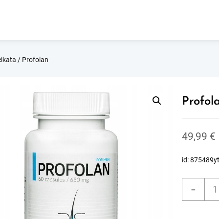
ikata
/ Profolan
Profol
49,99
€
id: 875489y
prod
-
kieki
Prof