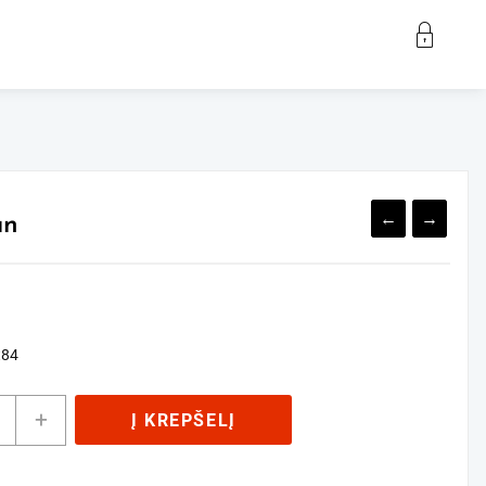
←
→
an
t84
ukto
+
Į KREPŠELĮ
s:
olan