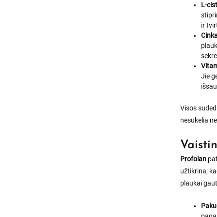
L-cis
stipr
ir tvi
Cink
plauk
sekre
Vitam
Jie g
išsau
Visos sudeda
nesukelia ne
Vaisti
Profolan
pat
užtikrina, k
plaukai gau
Pakuo
paga